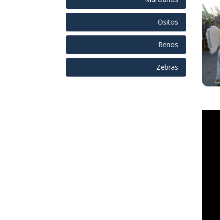
Ositos
Renos
Zebras