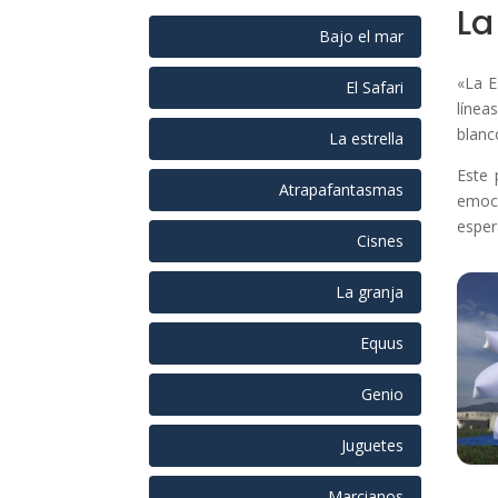
La
Bajo el mar
«La E
El Safari
línea
blanc
La estrella
Este 
Atrapafantasmas
emoci
esper
Cisnes
La granja
Equus
Genio
Juguetes
Marcianos